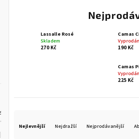
Nejprodáv
Lassalle Rosé
Camas C
Skladem
Vyprodá
270 Kč
190 Kč
Camas Pi
Vyprodá
225 Kč
č
Ř
Nejlevnější
Nejdražší
Nejprodávanější
A
a