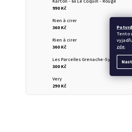
Kartón - 6x Le Coquin - Rouge
990 Kč
Rien à cirer
Potvrď
360 Kč
Tento 
Rien à cirer
vyjadřu
zde
.
360 Kč
Les Parcelles Grenache-Syrah
Nast
300 Kč
Very
290 Kč