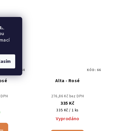
s.
bu
rmací
lasím
KÓD:
144
KÓD:
66
osé
Alta - Rosé
z DPH
276,86 Kč bez DPH
335 Kč
Měrná
335 Kč / 1 ks
m
cena:
Vyprodáno
ku