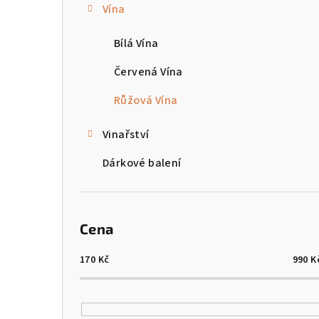
Vína
t
Bílá Vína
r
a
Červená Vína
n
Růžová Vína
n
Vinařství
í
Dárkové balení
p
a
Cena
n
e
170
Kč
990
K
l