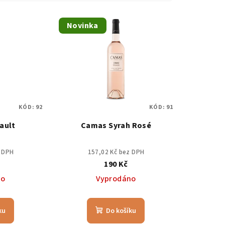
Novinka
KÓD:
92
KÓD:
91
ault
Camas Syrah Rosé
z DPH
157,02 Kč bez DPH
190 Kč
no
Vyprodáno
ku
Do košíku