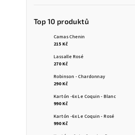
Top 10 produktů
Camas Chenin
215 Kč
Lassalle Rosé
270 Kč
Robinson - Chardonnay
290 Kč
Kartón -6x Le Coquin - Blanc
990 Kč
Kartón -6x Le Coquin - Rosé
990 Kč