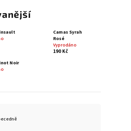
anější
insault
Camas Syrah
no
Rosé
Vyprodáno
190 Kč
not Noir
no
becedně