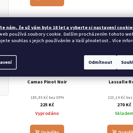
t
ů
Novinka
te nám​​, že už vám bylo 18 let a vyberte si nastavení cookie
web používá soubory cookie. Dalším procházením tohoto we
jete souhlas s jejich používáním a Vaší plnoletost.. Více info
avení
Odmítnout
Souh
KÓD:
90
Camas Pinot Noir
Lassalle R
185,95 Kč bez DPH
223,14 Kč be
225 Kč
270 Kč
Vyprodáno
Sklade
Do košíku
Do koší