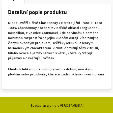
Detailní popis produktu
Mladé, svěží a živé Chardonnay ze srdce jižní Francie. Toto
100% Chardonnay pochází z vinařské oblasti Languedoc-
Roussillon, z vesnice Cournanel, kde se vinařská doména
Robinson rozprostírá na jejím klidném okraji. Víno zaujme
čistým ovocným projevem, svěží kyselinkou a lehkým,
harmonickým charakterem. V chuti dominují tóny citrusů,
bílého ovoce a jemný nádech květin, které vytvářejí
příjemný a osvěžující zážitek.
Ideální k lehkým pokrmům, rybám, salátům, mořským
plodům nebo pro chvíle, které si žádají sklenku svěžího vína.
Z
|Spolupracujeme s VEROSAMNIKA|
á