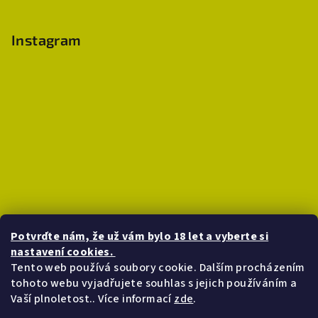
p
a
Instagram
t
í
Potvrďte nám​​, že už vám bylo 18 let a vyberte si
nastavení cookies.
Tento web používá soubory cookie. Dalším procházením
tohoto webu vyjadřujete souhlas s jejich používáním a
Sledovat na Instagramu
Vaší plnoletost.. Více informací
zde
.