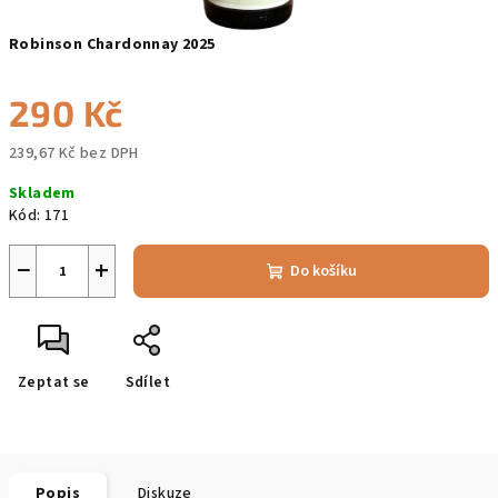
Robinson Chardonnay 2025
290 Kč
239,67 Kč bez DPH
Měrná
Skladem
cena:
Kód:
171
−
+
Do košíku
Zeptat se
Sdílet
Popis
Diskuze