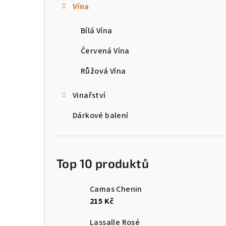
Vína
t
Bílá Vína
r
a
Červená Vína
n
Růžová Vína
n
Vinařství
í
Dárkové balení
p
a
Top 10 produktů
n
e
Camas Chenin
215 Kč
l
Lassalle Rosé