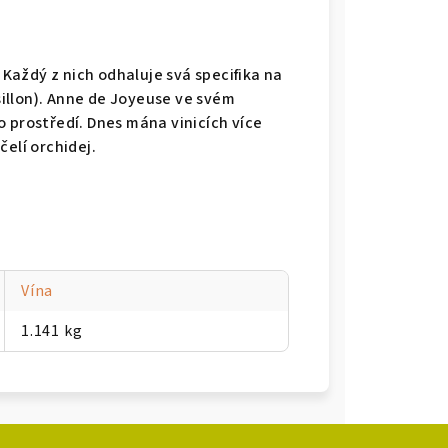
aždý z nich odhaluje svá specifika na
illon). Anne de Joyeuse ve svém
 prostředí. Dnes mána vinicích více
čelí orchidej.
Vína
1.141 kg