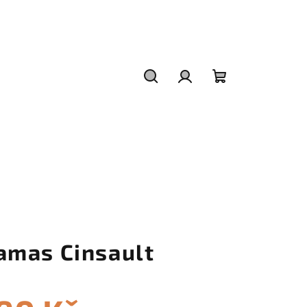
Hledat
Přihlášení
Nákupní
košík
amas Cinsault