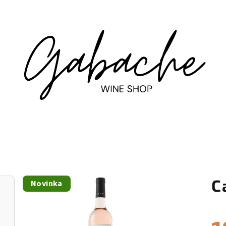
C
Novinka