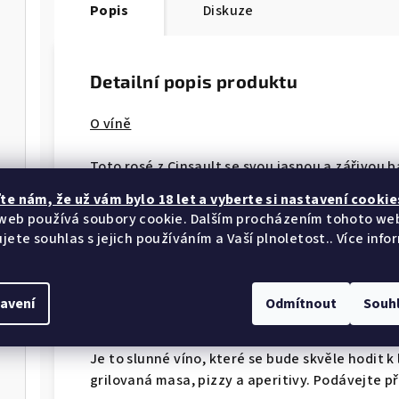
Popis
Diskuze
Detailní popis produktu
O víně
Toto rosé z Cinsault se svou jasnou a zářivou
čerstvého červeného ovoce a chutí spojující n
te nám​​, že už vám bylo 18 let a vyberte si nastavení cookie
PÁROVÁNÍ VÍNA
Toto víno se bude skvěle hodit k
web používá soubory cookie. Dalším procházením tohoto we
všem vašim grilovaným pokrmům, salátům a ta
jete souhlas s jejich používáním a Vaší plnoletost.. Více info
Odrůda
-
Cinsault
avení
Odmítnout
Souh
Degustace
Je to slunné víno, které se bude skvěle hodit k 
grilovaná masa, pizzy a aperitivy.
Podávejte při