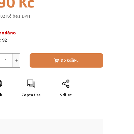
90 Kč
,02 Kč bez DPH
ná
a:
rodáno
:
92
+
Do košíku
sk
Zeptat se
Sdílet