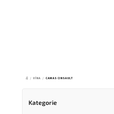
Přejít
na
obsah
/
VÍNA
/
CAMAS CINSAULT
DOMŮ
P
o
Kategorie
Přeskočit
kategorie
s