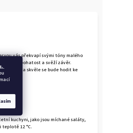
 barvou vás překvapí svými tóny malého
ádhernou bohatost a svěží závěr.
s.
 aperitivu a skvěle se bude hodit ke
bu
pas.
rmací
lasím
letní kuchyni, jako jsou míchané saláty,
 teplotě 12 °C.