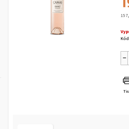
1
157
Měr
cen
Vyp
Kód
−
Ti