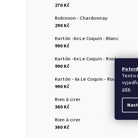
270 Kč
Robinson - Chardonnay
290 Kč
Kartón -6x Le Coquin - Blanc
990 Kč
Kartón -6x Le Coquin - Rosé
990 Kč
Potvrď
Tento 
Kartón - 6x Le Coquin - Rouge
vyjadřu
990 Kč
zde
.
Rien à cirer
Nast
360 Kč
Rien à cirer
360 Kč