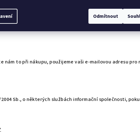
?
avení
Odmítnout
Souh
ledního poskytnutí takové služby nebo dodání zboží.
te nám to při nákupu, použijeme vaši e-mailovou adresu pro 
/2004 Sb., o některých službách informační společnosti, poku
?