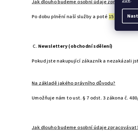
zde
.
Jak dlouho budeme osobní údaje zpracovávat
Nast
Po dobu plnění naší služby a poté
15 let
od pos
C.
Newslettery (obchodní sdělení)
Pokud jste nakupující zákazník a nezakázali js
Na základě jakého právního důvodu?
Umožňuje nám to ust. § 7 odst. 3 zákona č. 480
Jak dlouho budeme osobní údaje zpracovávat