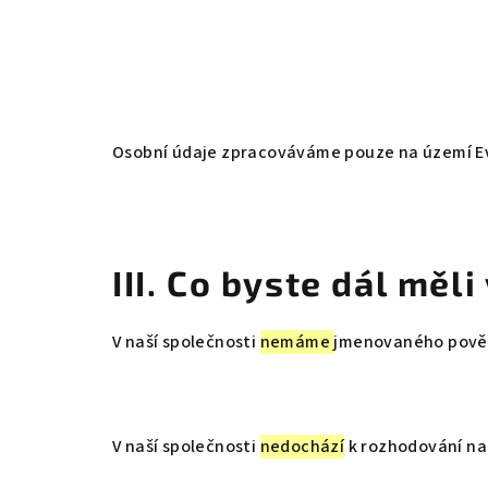
Osobní údaje zpracováváme pouze na území Ev
III. Co byste dál měl
V naší společnosti
nemáme
jmenovaného pověř
V naší společnosti
nedochází
k rozhodování na 