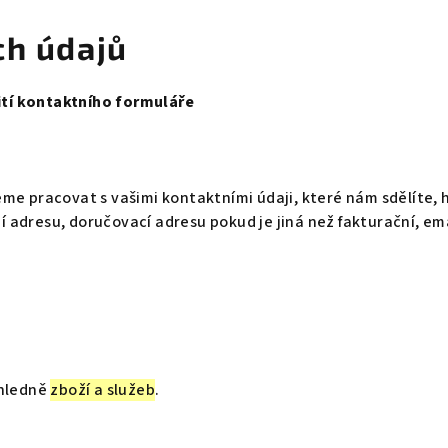
ch údajů
ití kontaktního formuláře
me pracovat s vašimi kontaktními údaji, které nám sdělíte,
í adresu, doručovací adresu pokud je jiná než fakturační, emai
ohledně
zboží a služeb
.