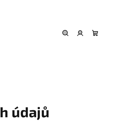
Hledat
Přihlášení
Nákupní
košík
h údajů