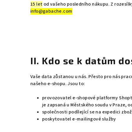
15 let
od vašeho posledního nákupu. Z rozesílk
info@gabache.com
II. Kdo se k datům d
Vaše data zůstanou u nás. Přesto pro nás prac
našeho e-shopu. Jsou to:
provozovatel e-shopové platformy Shoptet
je zapsaná u Městského soudu v Praze, odd
společnosti podílející se na expedici zboží
poskytovatel e-mailingové služby