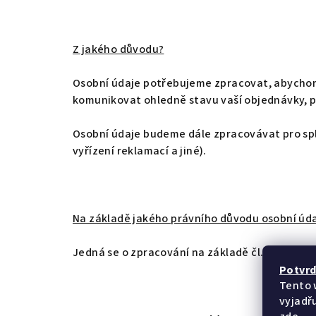
Z jakého důvodu?
Osobní údaje potřebujeme zpracovat, abychom 
komunikovat ohledně stavu vaší objednávky, p
Osobní údaje budeme dále zpracovávat pro spl
vyřízení reklamací a jiné).
Na základě jakého právního důvodu osobní ú
Jedná se o zpracování na základě čl. 6 odst. 1 p
Potvrď
Tento 
vyjadřu