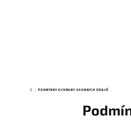
Přejít
na
obsah
/
PODMÍNKY OCHRANY OSOBNÍCH ÚDAJŮ
DOMŮ
Podmín