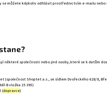
y se můžete kdykoliv odhlásit prostřednictvím e-mailu nebo 
ostane?
ují některé společnosti nebo jiné osoby, které se k datům 
 (společnost Shoptet a.s., se sídlem Dvořeckého 628/8, Břevn
íl B vložka 25 395)
 (
dopravce
)