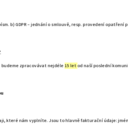
 písm. b) GDPR – jednání o smlouvě, resp. provedení opatření
?
ta budeme zpracovávat nejdéle
15 let
od naší poslední komun
pu
i, které nám vyplníte. Jsou to hlavně fakturační údaje: jmén