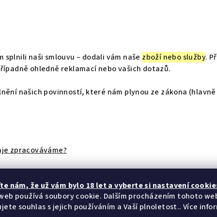
splnili naši smlouvu – dodali vám naše
zboží nebo služby
. P
řípadně ohledně reklamací nebo vašich dotazů.
nění našich povinností, které nám plynou ze zákona (hlavně 
daje zpracováváme?
ísm. b) GDPR – plnění smlouvy a čl. 6 odst. 1 písm. c) GDPR – p
te nám​​, že už vám bylo 18 let a vyberte si nastavení cookie
web používá soubory cookie. Dalším procházením tohoto we
jete souhlas s jejich používáním a Vaší plnoletost.. Více info