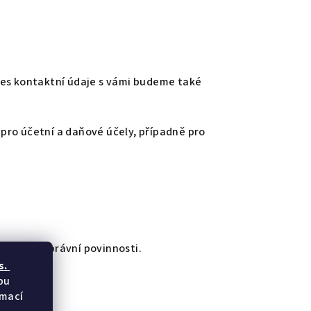
řes kontaktní údaje s vámi budeme také
pro účetní a daňové účely, případně pro
lnění naší právní povinnosti.
s.
bu
rmací