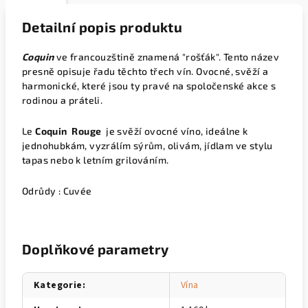
Detailní popis produktu
Coquin
ve francouzštině znamená "rošťák". Tento název
presně opisuje řadu těchto třech vín. Ovocné, svěží a
harmonické, které jsou ty pravé na spoločenské akce s
rodinou a práteli.
Le
Coquin Rouge
je svěží ovocné víno, ideálne k
jednohubkám, vyzrálím sýrům, olivám, jídlam ve stylu
tapas nebo k letním grilováním.
Odrůdy : Cuvée
Doplňkové parametry
Kategorie
:
Vína