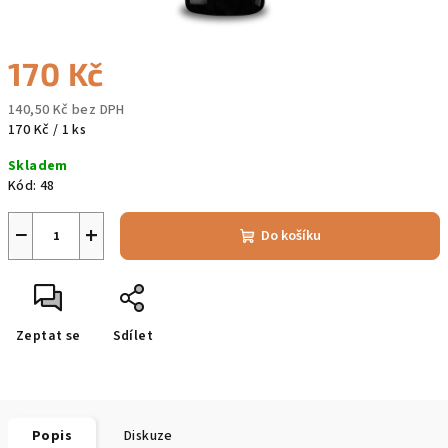
170 Kč
140,50 Kč bez DPH
Měrná
170 Kč / 1 ks
cena:
Skladem
Kód:
48
−
+
Do košíku
Zeptat se
Sdílet
Popis
Diskuze